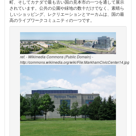
町、そしてカナダで最も古い国の見本市の一つを通して展示
されています。公共の公園や緑地の数十だけでなく、素晴ら
しいショッピング、レクリエーションとマーカムは、国の最
高のライブワークコミュニティの一つです。
ref. - Wikimedia Commons (Public Domain) -
http://commons.wikimedia.org/wiki/File:MarkhamCivicCenter14.jpg