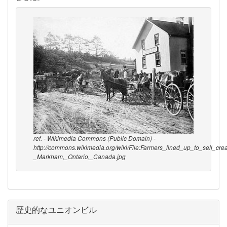
ref. - Wikimedia Commons (Public Domain) -
http://commons.wikimedia.org/wiki/File:Farmers_lined_up_to_sell_
_Markham,_Ontario,_Canada.jpg
歴史的なユニオンビル