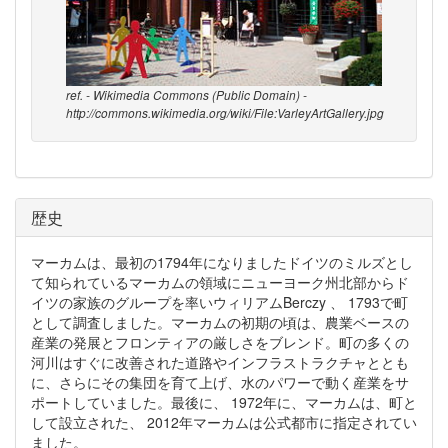
ref. - Wikimedia Commons (Public Domain) -
http://commons.wikimedia.org/wiki/File:VarleyArtGallery.jpg
歴史
マーカムは、最初の1794年になりましたドイツのミルズとし
て知られているマーカムの領域にニューヨーク州北部からド
イツの家族のグループを率いウィリアムBerczy 、 1793で町
として調査しました。マーカムの初期の頃は、農業ベースの
産業の発展とフロンティアの厳しさをブレンド。町の多くの
河川はすぐに改善された道路やインフラストラクチャととも
に、さらにその集団を育て上げ、水のパワーで動く産業をサ
ポートしていました。最後に、 1972年に、マーカムは、町と
して設立された、 2012年マーカムは公式都市に指定されてい
ました。