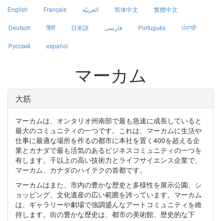
English
Français
العربيّة
简体中文
繁體中文
Deutsch
हिंदी
日本語
فارسی
Português
ਪੰਜਾਬੀ
Русский
español
マーカム
大筋
マーカムは、オンタリオ州南部で最も急速に成長していると
最大のコミュニティの一つです。これは、マーカムに生活や
仕事に最適な場所を作るの都市に本社を置く400を超える企
業とカナダで最も活気のあるビジネスコミュニティの一つを
有します。千以上の高い技術力とライフサイエンス企業で、
マーカム、カナダのハイテクの首都です。
マーカムはまた、市内の豊かな歴史と多様性を展示公園、シ
ョッピング、文化遺産の広い範囲を誇っています。マーカム
は、ギャラリーや劇場で強調盛んなアートコミュニティを維
持します。街の豊かな歴史は、都市の美術館、歴史的な下