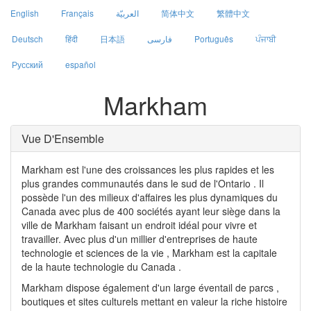
English
Français
العربيّة
简体中文
繁體中文
Deutsch
हिंदी
日本語
فارسی
Português
ਪੰਜਾਬੀ
Русский
español
Markham
Vue D'Ensemble
Markham est l'une des croissances les plus rapides et les
plus grandes communautés dans le sud de l'Ontario . Il
possède l'un des milieux d'affaires les plus dynamiques du
Canada avec plus de 400 sociétés ayant leur siège dans la
ville de Markham faisant un endroit idéal pour vivre et
travailler. Avec plus d'un millier d'entreprises de haute
technologie et sciences de la vie , Markham est la capitale
de la haute technologie du Canada .
Markham dispose également d'un large éventail de parcs ,
boutiques et sites culturels mettant en valeur la riche histoire