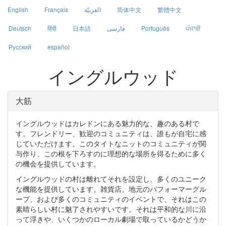
English
Français
العربيّة
简体中文
繁體中文
Deutsch
हिंदी
日本語
فارسی
Português
ਪੰਜਾਬੀ
Русский
español
イングルウッド
大筋
イングルウッドはカレドンにある魅力的な、趣のある村で
す。フレンドリー、歓迎のコミュニティは、誰もが自宅に感
じていただけます。このタイトなニットのコミュニティが関
与作り、この根を下ろすのに理想的な場所を得るために多く
の機会を提供しています。
イングルウッドの村は離れてそれを設定し、多くのユニーク
な機能を提供しています。雑貨店、地元のパフォーマーグル
ープ、および多くのコミュニティのイベントで、それはこの
素晴らしい村に魅了されやすいです。それは平和的な川に沿
って浮きや、いくつかのローカル劇場で取っているかどうか