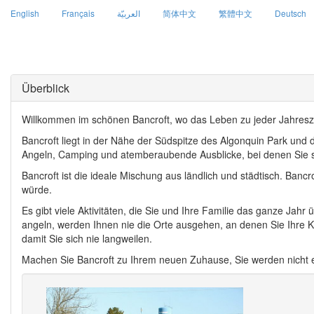
English
Français
العربيّة
简体中文
繁體中文
Deutsch
Überblick
Willkommen im schönen Bancroft, wo das Leben zu jeder Jahreszei
Bancroft liegt in der Nähe der Südspitze des Algonquin Park und 
Angeln, Camping und atemberaubende Ausblicke, bei denen Sie 
Bancroft ist die ideale Mischung aus ländlich und städtisch. Ban
würde.
Es gibt viele Aktivitäten, die Sie und Ihre Familie das ganze Ja
angeln, werden Ihnen nie die Orte ausgehen, an denen Sie Ihre Kö
damit Sie sich nie langweilen.
Machen Sie Bancroft zu Ihrem neuen Zuhause, Sie werden nicht e