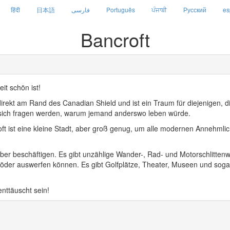
हिंदी
日本語
فارسی
Português
ਪੰਜਾਬੀ
Русский
es
Bancroft
t schön ist!
direkt am Rand des Canadian Shield und ist ein Traum für diejenigen, d
sich fragen werden, warum jemand anderswo leben würde.
croft ist eine kleine Stadt, aber groß genug, um alle modernen Annehm
hr über beschäftigen. Es gibt unzählige Wander-, Rad- und Motorschlitt
der auswerfen können. Es gibt Golfplätze, Theater, Museen und sogar 
nttäuscht sein!