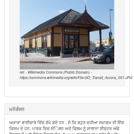
ref. - Wikimedia Commons (Public Domain) -
https://commons.wikimedia.org/wiki/File:GO_Transit_Aurora_001.JPG
ਮਨੋਰੰਜਨ
ਅਰਾਰਾ ਭਾਈਚਾਰੇ ਵਿੱਚ ਰੱਖੇ ਗਏ ਹਨ , ਜੋ ਕਿ ਬਹੁਤ ਵਧੀਆ ਸਮਾਗਮ ਦੀ ਇੱਕ
ਕਿਸਮ ਦੇ ਹਨ. ਪਾਰਕ ਵਿਚ ਸੰਿੇਲਨ ਅਤੇ ਫਿਲਮ ਨੂੰ ਸਾਲਾਨਾ ਈਸ੍ਟਰ ਅੰਡੇ