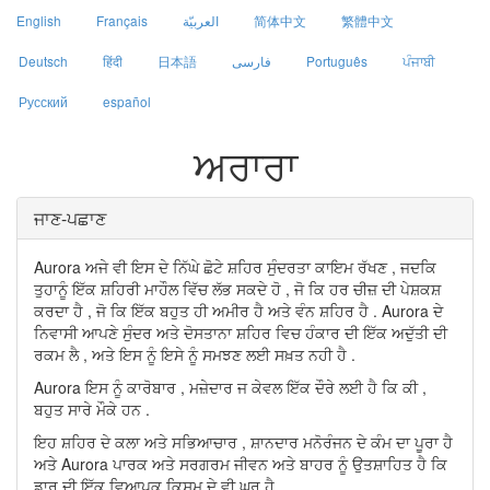
English
Français
العربيّة
简体中文
繁體中文
Deutsch
हिंदी
日本語
فارسی
Português
ਪੰਜਾਬੀ
Русский
español
ਅਰਾਰਾ
ਜਾਣ-ਪਛਾਣ
Aurora ਅਜੇ ਵੀ ਇਸ ਦੇ ਨਿੱਘੇ ਛੋਟੇ ਸ਼ਹਿਰ ਸੁੰਦਰਤਾ ਕਾਇਮ ਰੱਖਣ , ਜਦਕਿ
ਤੁਹਾਨੂੰ ਇੱਕ ਸ਼ਹਿਰੀ ਮਾਹੌਲ ਵਿੱਚ ਲੱਭ ਸਕਦੇ ਹੋ , ਜੋ ਕਿ ਹਰ ਚੀਜ਼ ਦੀ ਪੇਸ਼ਕਸ਼
ਕਰਦਾ ਹੈ , ਜੋ ਕਿ ਇੱਕ ਬਹੁਤ ਹੀ ਅਮੀਰ ਹੈ ਅਤੇ ਵੰਨ ਸ਼ਹਿਰ ਹੈ . Aurora ਦੇ
ਨਿਵਾਸੀ ਆਪਣੇ ਸੁੰਦਰ ਅਤੇ ​​ਦੋਸਤਾਨਾ ਸ਼ਹਿਰ ਵਿਚ ਹੰਕਾਰ ਦੀ ਇੱਕ ਅਦੁੱਤੀ ਦੀ
ਰਕਮ ਲੈ , ਅਤੇ ਇਸ ਨੂੰ ਇਸੇ ਨੂੰ ਸਮਝਣ ਲਈ ਸਖ਼ਤ ਨਹੀ ਹੈ .
Aurora ਇਸ ਨੂੰ ਕਾਰੋਬਾਰ , ਮਜ਼ੇਦਾਰ ਜ ਕੇਵਲ ਇੱਕ ਦੌਰੇ ਲਈ ਹੈ ਕਿ ਕੀ ,
ਬਹੁਤ ਸਾਰੇ ਮੌਕੇ ਹਨ .
ਇਹ ਸ਼ਹਿਰ ਦੇ ਕਲਾ ਅਤੇ ਸਭਿਆਚਾਰ , ਸ਼ਾਨਦਾਰ ਮਨੋਰੰਜਨ ਦੇ ਕੰਮ ਦਾ ਪੂਰਾ ਹੈ
ਅਤੇ Aurora ਪਾਰਕ ਅਤੇ ਸਰਗਰਮ ਜੀਵਨ ਅਤੇ ਬਾਹਰ ਨੂੰ ਉਤਸ਼ਾਹਿਤ ਹੈ ਕਿ
ਡਾਰ ਦੀ ਇੱਕ ਵਿਆਪਕ ਕਿਸਮ ਦੇ ਵੀ ਘਰ ਹੈ .