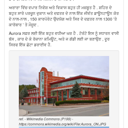
ਅਰਾਰਾ ਵਿੱਚ ਵਪਾਰ ਨਿਵੇਸ਼ ਅਤੇ ਵਿਕਾਸ ਬਹੁਤ ਹੀ ਮਜ਼ਬੂਤ ​​ਹੈ . ਸ਼ਹਿਰ ਦੇ
ਬਹੁਤ ਸਾਰੇ ਪਰਚੂਨ ਦੁਕਾਨ ਅਤੇ ਦਫਤਰ ਦੇ ਨਾਲ ਇੱਕ ਜੀਵੰਤ ਡਾਊਨਟਾਊਨ ਕੋਰ
ਦੇ ਨਾਲ-ਨਾਲ , 150 ਕਾਰਪੋਰੇਟ ਉਦਯੋਗ ਅਤੇ ਸਿਰ ਦੇ ਦਫ਼ਤਰ ਨਾਲ 1300 'ਤੇ
ਕਾਰੋਬਾਰ ' ਤੇ ਮੌਜੂਦ .
Aurora ਸਫ਼ਰ ਲਈ ਇੱਕ ਬਹੁਤ ਵਧੀਆ ਘਰ ਹੈ . ਟੋਰੰਟੋ ਇਸ ਨੂੰ ਸਧਾਰਨ ਵਾਸੀ
ਬੱਸ , ਕਾਰ ਦੇ ਕੇ ਰੋਜ਼ਾਨਾ ਕਮਿਊਟ, ਅਤੇ ਜ ਗੱਡੀ ਲਈ ਜਾ ਬਣਾਉਣ , ਦੂਰ
ਸਿਰਫ ਇੱਕ ਛੋਟਾ ਡਰਾਈਵ ਹੈ.
ref. - Wikimedia Commons (P199) -
https://commons.wikimedia.org/wiki/File:Aurora_ON.JPG