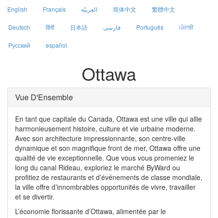
English
Français
العربيّة
简体中文
繁體中文
Deutsch
हिंदी
日本語
فارسی
Português
ਪੰਜਾਬੀ
Русский
español
Ottawa
Vue D'Ensemble
En tant que capitale du Canada, Ottawa est une ville qui allie
harmonieusement histoire, culture et vie urbaine moderne.
Avec son architecture impressionnante, son centre-ville
dynamique et son magnifique front de mer, Ottawa offre une
qualité de vie exceptionnelle. Que vous vous promeniez le
long du canal Rideau, exploriez le marché ByWard ou
profitiez de restaurants et d’événements de classe mondiale,
la ville offre d’innombrables opportunités de vivre, travailler
et se divertir.
L’économie florissante d’Ottawa, alimentée par le