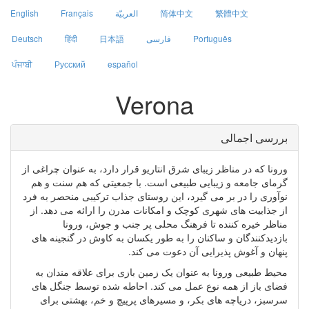
繁體中文
简体中文
العربيّة
Français
English
Português
فارسی
日本語
हिंदी
Deutsch
ਪੰਜਾਬੀ
Русский
español
Verona
بررسی اجمالی
ورونا که در مناظر زیبای شرق انتاریو قرار دارد، به عنوان چراغی از
گرمای جامعه و زیبایی طبیعی است. با جمعیتی که هم سنت و هم
نوآوری را در بر می گیرد، این روستای جذاب ترکیبی منحصر به فرد
از جذابیت های شهری کوچک و امکانات مدرن را ارائه می دهد. از
مناظر خیره کننده تا فرهنگ محلی پر جنب و جوش، ورونا
بازدیدکنندگان و ساکنان را به طور یکسان به کاوش در گنجینه های
پنهان و آغوش پذیرایی آن دعوت می کند.
محیط طبیعی ورونا به عنوان یک زمین بازی برای علاقه مندان به
فضای باز از همه نوع عمل می کند. احاطه شده توسط جنگل های
سرسبز، دریاچه های بکر، و مسیرهای پرپیچ و خم، بهشتی برای