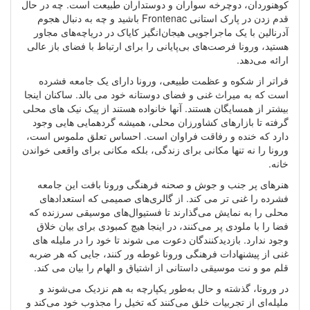
کوهنوردان، دوچرخه سواران و دوستداران طبیعت است. چه در حال
قدم زدن در پارک استانی Frontenac باشید و چه به دنبال هجوم
آدرنالین با یک ماجراجویی هیجان‌انگیز کایاک در دریاچه‌های مجاور
هستید، ورونا فرصت‌های بی‌پایانی را برای ارتباط با فضای باز عالی
ارائه می‌دهد.
فراتر از شکوه و عظمت طبیعی، ورونا دارای یک جامعه فشرده
است که به میراث غنی و فضای دوستانه خود می بالد. ساکنان اینجا
بیشتر از همسایگان هستند. آنها خانواده هستند از پیک نیک های محلی
گرفته تا بازارهای کشاورزان محلی، همیشه گردهمایی هایی وجود
دارد که خنده و رفاقت فراوان است. احساس تعلق ملموس است،
ورونا را نه تنها مکانی برای زندگی، بلکه مکانی برای واقعی خواندن
خانه.
هنرهای پر جنب و جوش و صحنه فرهنگی ورونا بافت این جامعه
فشرده را غنی تر می کند. از گالری‌های صمیمی که استعدادهای
محلی را به نمایش می‌گذارند تا فستیوال‌های موسیقی سرزنده که
فضا را با ملودی پر می‌کنند، در اینجا هیچ کمبودی برای بیان خلاق
وجود ندارد. بازدیدکنندگان دعوت می شوند تا خود را در ملیله های
غنی از پیشنهادات فرهنگی ورونا غوطه ور کنند، جایی که هر ضربه
قلم مو و نت موسیقی داستانی از اشتیاق و الهام را بیان می کند.
در ورونا، گذشته و حال به‌طور یکپارچه به هم نزدیک می‌شوند و
ملیله‌ای از تجربیات خلق می‌کنند که تخیل را مجذوب خود می‌کند و